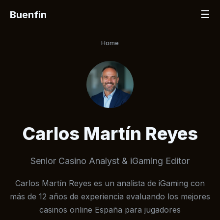
☰
Buenfin
Home
Carlos Martín Reyes
Senior Casino Analyst & iGaming Editor
Carlos Martín Reyes es un analista de iGaming con
más de 12 años de experiencia evaluando los mejores
casinos online España para jugadores